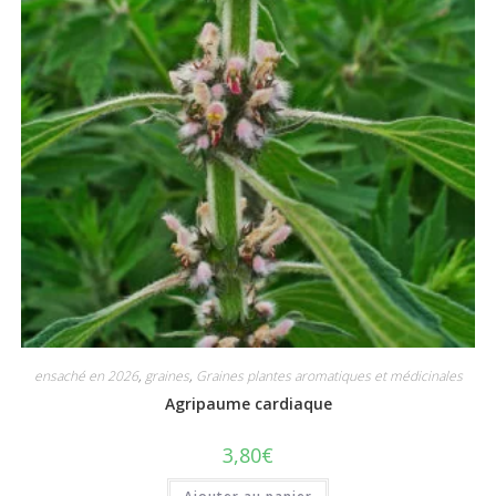
ensaché en 2026
,
graines
,
Graines plantes aromatiques et médicinales
Agripaume cardiaque
3,80
€