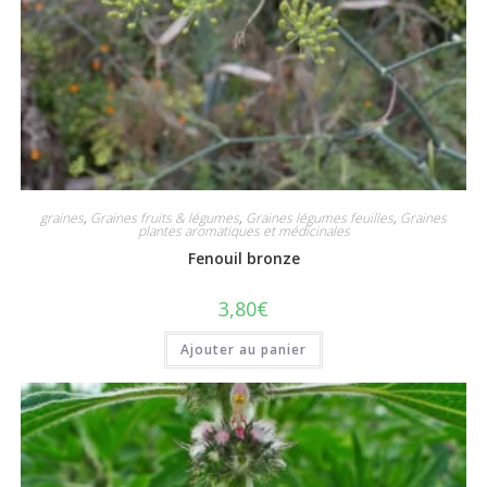
graines
,
Graines fruits & légumes
,
Graines légumes feuilles
,
Graines
plantes aromatiques et médicinales
Fenouil bronze
3,80
€
Ajouter au panier