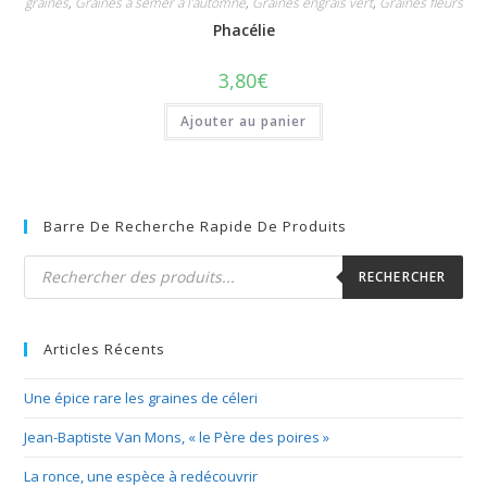
graines
,
Graines à semer à l'automne
,
Graines engrais vert
,
Graines fleurs
Phacélie
3,80
€
Ajouter au panier
Barre De Recherche Rapide De Produits
Recherche
de
RECHERCHER
produits
Articles Récents
Une épice rare les graines de céleri
Jean-Baptiste Van Mons, « le Père des poires »
La ronce, une espèce à redécouvrir