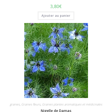
3,80
€
Ajouter au panier
graines
,
Graines fleurs
,
Graines plantes aromatiques et médicinales
Nigelle de Damas