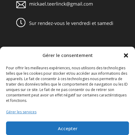
Gérer le consentement
Obligations légales
Pour offrir les meilleures expériences, nous utilisons des technologies
Conditions générales de vente
telles que les cookies pour stocker et/ou accéder aux informations des
appareils. Le fait de consentir à ces technologies nous permettra de
Mentions légales
traiter des données telles que le comportement de navigation ou les ID
uniques sur ce site. Le fait de ne pas consentir ou de retirer son
consentement peut avoir un effet négatif sur certaines caractéristiques
Le Disclaimer
et fonctions.
Le Réglement général sur la protection des données ou le
Gérer les services
RGPD
Accepter