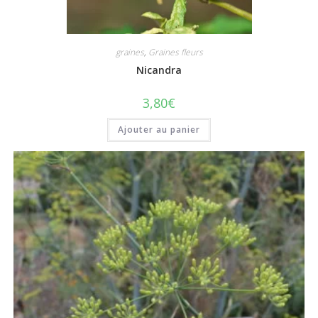
graines
,
Graines fleurs
Nicandra
3,80
€
Ajouter au panier