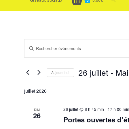
Réseaux sociaux
0,00
€
Toggle
0
website
Évènements
R
search
S
e
a
i
c
s
26 juillet
 - 
Mai
h
Aujourd’hui
i
S
e
r
é
m
juillet 2026
r
l
o
c
e
t
26 juillet @ 8 h 45 min
-
17 h 00 mi
DIM
c
-
h
26
Portes ouvertes d’é
t
c
e
i
l