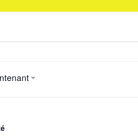
ntenant
n
té