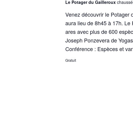
Le Potager du Gailleroux
chaussé
o
e
é
n
.
Venez découvrir le Potager d
t
n
R
aura lieu de 8h45 à 17h. Le 
n
e
e
ares avec plus de 600 espè
z
c
a
Joseph Ponzevera de Yog
u
h
v
n
Conférence : Espèces et var
e
e
i
r
Gratuit
d
c
g
a
h
a
t
e
e
r
t
.
É
i
v
o
è
n
n
e
d
m