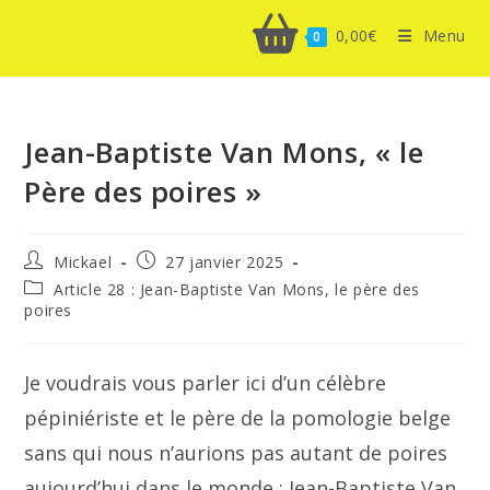
0,00
€
Menu
0
Jean-Baptiste Van Mons, « le
Père des poires »
Auteur/autrice
Publication
Mickael
27 janvier 2025
de
publiée :
Post
Article 28 : Jean-Baptiste Van Mons, le père des
la
category:
poires
publication :
Je voudrais vous parler ici d’un célèbre
pépiniériste et le père de la pomologie belge
sans qui nous n’aurions pas autant de poires
aujourd’hui dans le monde : Jean-Baptiste Van