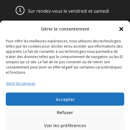
Gérer le consentement
Pour offrir les meilleures expériences, nous utilisons des technologies
Obligations légales
telles que les cookies pour stocker et/ou accéder aux informations des
appareils. Le fait de consentir à ces technologies nous permettra de
Conditions générales de vente
traiter des données telles que le comportement de navigation ou les ID
uniques sur ce site. Le fait de ne pas consentir ou de retirer son
consentement peut avoir un effet négatif sur certaines caractéristiques
Mentions légales
et fonctions.
Le Disclaimer
Gérer les services
Le Réglement général sur la protection des données ou le
Accepter
RGPD
Refuser
Voir les préférences