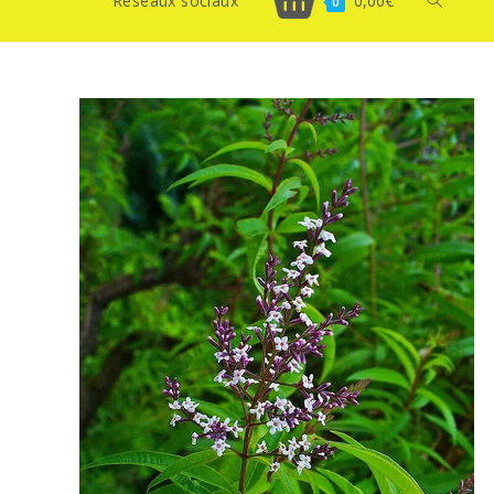
Réseaux sociaux
0,00
€
Toggle
0
website
search