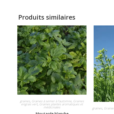
Produits similaires
graines
,
Graines à semer à l'automne
,
Graines
engrais vert
,
Graines plantes aromatiques et
médicinales
graines
,
Graine
Moutarde blanche