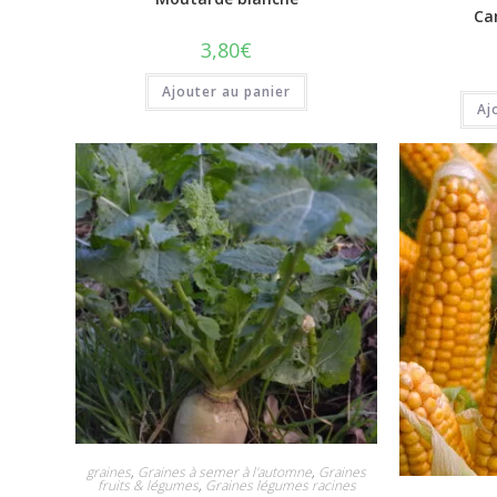
Ca
3,80
€
Ajouter au panier
Aj
graines
,
Graines à semer à l'automne
,
Graines
fruits & légumes
,
Graines légumes racines