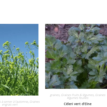
graines
,
Graines fruits & légumes
,
Graines
légumes feuilles
s à semer à l'automne
,
Graines
Céleri vert d’Elne
engrais vert