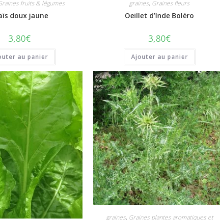
Graines fruits & légumes
graines
,
Graines fleurs
ïs doux jaune
Oeillet d’Inde Boléro
3,80
€
3,80
€
outer au panier
Ajouter au panier
graines
,
Graines plantes aromatiques et