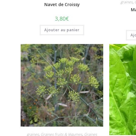
graines
,
Navet de Croissy
Ma
3,80
€
Ajouter au panier
Aj
graines
,
Graines fruits & légumes
,
Graines