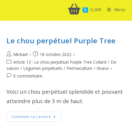
0,00
€
Menu
0
Le chou perpétuel Purple Tree
Auteur/autrice
Publication
Mickael
18 octobre 2022
de
publiée :
Post
Article 13 : Le chou perpétuel Purple Tree Collard
/
De
la
category:
saison
/
Légumes perpétuels
/
Permaculture
/
Vivace
publication :
Commentaires
0 commentaire
de
la
Voici un chou perpétuel splendide et pouvant
publication :
atteindre plus de 3 m de haut.
Le
Continuer La Lecture
Chou
Perpétuel
Purple