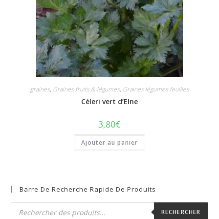
graines
,
Graines fruits & légumes
,
Graines légumes feuilles
Céleri vert d’Elne
3,80
€
Ajouter au panier
Barre De Recherche Rapide De Produits
Recherche
de
RECHERCHER
produits