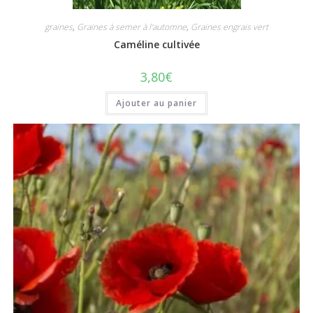
graines
,
Graines à semer à l'automne
,
Graines engrais vert
Caméline cultivée
3,80
€
Ajouter au panier