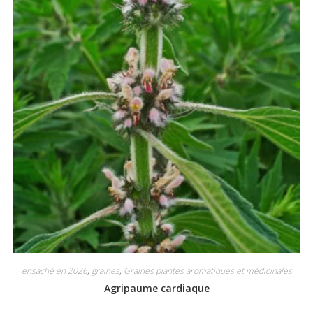
ensaché en 2026
,
graines
,
Graines plantes aromatiques et médicinales
Agripaume cardiaque