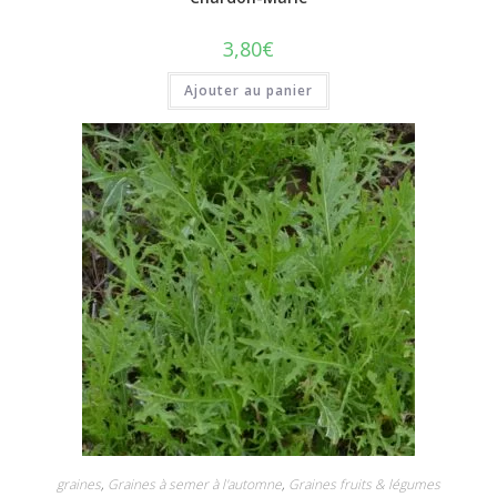
3,80
€
Ajouter au panier
graines
,
Graines à semer à l'automne
,
Graines fruits & légumes