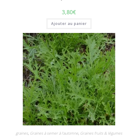
3,80
€
Ajouter au panier
graines
,
Graines à semer à l'automne
,
Graines fruits & légumes