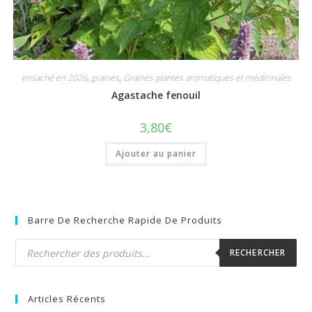
ensaché en 2026
,
graines
,
Graines plantes aromatiques et médicinales
Agastache fenouil
3,80
€
Ajouter au panier
Barre De Recherche Rapide De Produits
Recherche
de
RECHERCHER
produits
Articles Récents