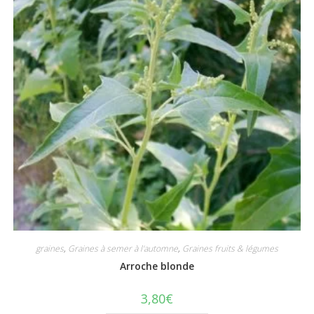
graines
,
Graines à semer à l'automne
,
Graines fruits & légumes
Arroche blonde
3,80
€