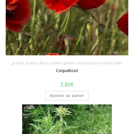
graines
,
Graines fleurs
,
Graines plantes aromatiques et médicinales
Coquelicot
3,80
€
Ajouter au panier