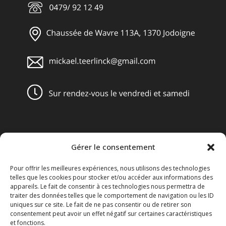
Gérer le consentement
Obligations légales
Pour offrir les meilleures expériences, nous utilisons des technologies
Conditions générales de vente
telles que les cookies pour stocker et/ou accéder aux informations des
appareils. Le fait de consentir à ces technologies nous permettra de
Mentions légales
traiter des données telles que le comportement de navigation ou les ID
uniques sur ce site. Le fait de ne pas consentir ou de retirer son
consentement peut avoir un effet négatif sur certaines caractéristiques
Le Disclaimer
et fonctions.