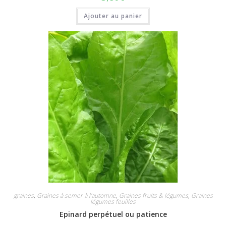
Ajouter au panier
graines
,
Graines à semer à l'automne
,
Graines fruits & légumes
,
Graines
légumes feuilles
Epinard perpétuel ou patience