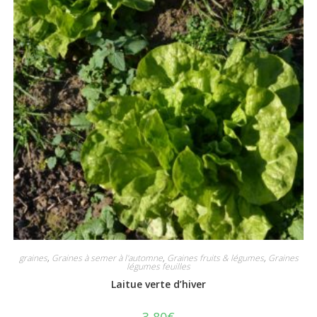
graines
,
Graines à semer à l'automne
,
Graines fruits & légumes
,
Graines
légumes feuilles
Laitue verte d’hiver
3,80
€