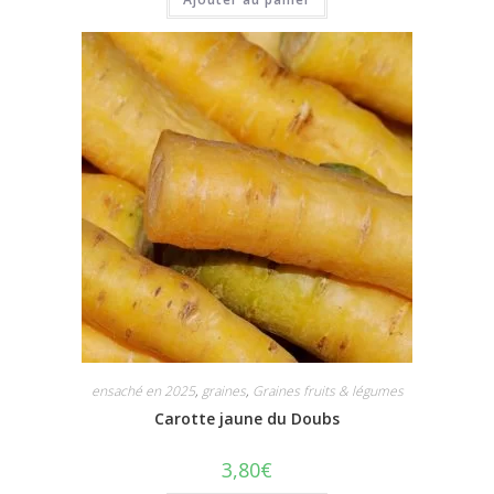
ensaché en 2025
,
graines
,
Graines fruits & légumes
Carotte jaune du Doubs
3,80
€