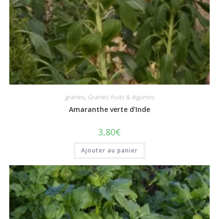
graines
,
Graines fruits & légumes
Amaranthe verte d’Inde
3,80
€
Ajouter au panier