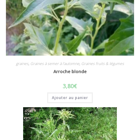
graines
,
Graines à semer à l'automne
,
Graines fruits & légumes
Arroche blonde
3,80
€
Ajouter au panier