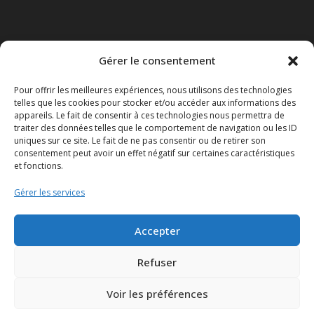
Gérer le consentement
Obligations légales
Pour offrir les meilleures expériences, nous utilisons des technologies
Conditions générales de vente
telles que les cookies pour stocker et/ou accéder aux informations des
appareils. Le fait de consentir à ces technologies nous permettra de
Mentions légales
traiter des données telles que le comportement de navigation ou les ID
uniques sur ce site. Le fait de ne pas consentir ou de retirer son
consentement peut avoir un effet négatif sur certaines caractéristiques
Le Disclaimer
et fonctions.
Le Réglement général sur la protection des données ou le
Gérer les services
RGPD
Accepter
Refuser
Politique de cookies (UE)
Voir les préférences