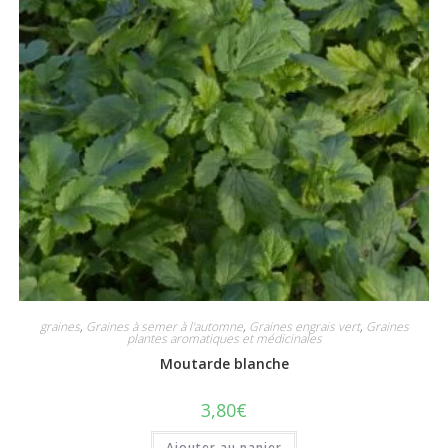
graines
,
Graines à semer à l'automne
,
Graines engrais vert
,
Graines
plantes aromatiques et médicinales
Moutarde blanche
3,80
€
Ajouter au panier