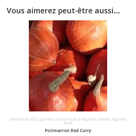
Vous aimerez peut-être aussi…
ensaché en 2025
,
graines
,
Graines fruits & légumes
,
Graines légumes
fruits
Potimarron Red Curry