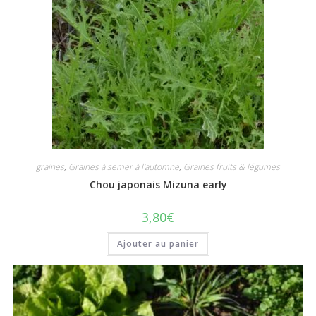
graines
,
Graines à semer à l'automne
,
Graines fruits & légumes
Chou japonais Mizuna early
3,80
€
Ajouter au panier