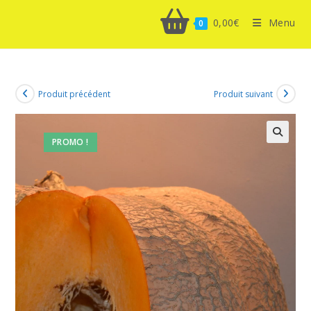
0,00
€
Menu
0
Produit précédent
Produit suivant
PROMO !