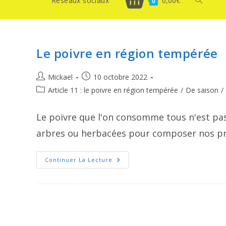
Réseaux sociaux
0,00
€
Toggle
0
website
Le poivre en région tempérée
search
Auteur/autrice
Publication
Mickael
10 octobre 2022
de
publiée :
Post
Article 11 : le poivre en région tempérée
/
De saison
/
la
category:
publication :
Le poivre que l'on consomme tous n'est pas
arbres ou herbacées pour composer nos pro
Le
Continuer La Lecture
Poivre
En
Région
Tempérée