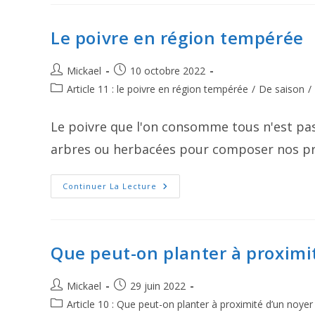
Comment
Les
Choisir
En
Le poivre en région tempérée
Belgique
Auteur/autrice
Publication
Mickael
10 octobre 2022
de
publiée :
Post
Article 11 : le poivre en région tempérée
/
De saison
/
la
category:
publication :
Le poivre que l'on consomme tous n'est pas
arbres ou herbacées pour composer nos pro
Le
Continuer La Lecture
Poivre
En
Région
Tempérée
Que peut-on planter à proximi
Auteur/autrice
Publication
Mickael
29 juin 2022
de
publiée :
Post
Article 10 : Que peut-on planter à proximité d’un noyer
la