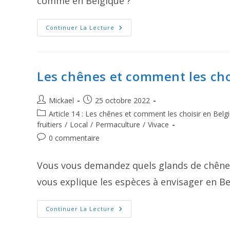
comme en Belgique ?
Les
Continuer La Lecture
Semis
De
Noyaux
Les chênes et comment les cho
Auteur/autrice
Publication
Mickael
25 octobre 2022
de
publiée :
Post
Article 14 : Les chênes et comment les choisir en Belg
la
category:
fruitiers
/
Local
/
Permaculture
/
Vivace
publication :
Commentaires
0 commentaire
de
la
Vous vous demandez quels glands de chêne
publication :
vous explique les espèces à envisager en Be
Les
Continuer La Lecture
Chênes
Et