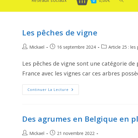
Réseaux sociaux
0,00
€
Toggle
0
website
Les pêches de vigne
search
Auteur/autrice
Publication
Post
Mickael
16 septembre 2024
Article 25 : le
de
publiée :
category:
la
Les pêches de vigne sont une catégorie de 
publication :
France avec les vignes car ces arbres poss
Les
Continuer La Lecture
Pêches
De
Vigne
Des agrumes en Belgique en pl
Auteur/autrice
Publication
Mickael
21 novembre 2022