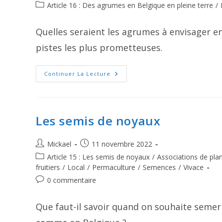
de
publiée :
Post
Article 16 : Des agrumes en Belgique en pleine terre
/
la
category:
publication :
Quelles seraient les agrumes à envisager en
pistes les plus prometteuses.
Des
Continuer La Lecture
Agrumes
En
Belgique
En
Pleine
Terre
Les semis de noyaux
Auteur/autrice
Publication
Mickael
11 novembre 2022
de
publiée :
Post
Article 15 : Les semis de noyaux
/
Associations de pla
la
category:
fruitiers
/
Local
/
Permaculture
/
Semences
/
Vivace
publication :
Commentaires
0 commentaire
de
la
Que faut-il savoir quand on souhaite semer
publication :