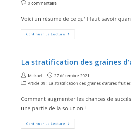
category:
Commentaires
0 commentaire
publication :
de
la
Voici un résumé de ce qu'il faut savoir quan
publication :
Que
Continuer La Lecture
Peut-
On
Planter
À
Proximité
D’un
La stratification des graines d’
Noyer
?
Auteur/autrice
Publication
Mickael
27 décembre 2021
de
publiée :
Post
Article 09 : La stratification des graines d’arbres fruitier
la
category:
publication :
Comment augmenter les chances de succès de
une partie de la solution !
La
Continuer La Lecture
Stratification