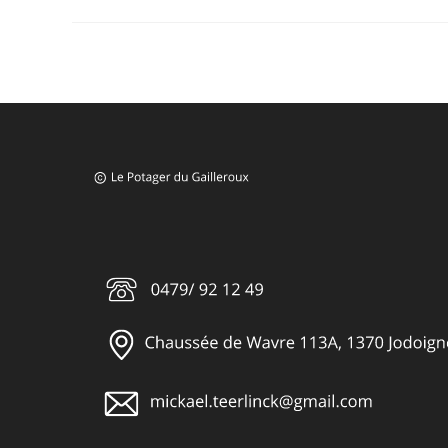
Des
Graines
D’arbres
Fruitiers