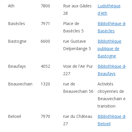
Ath
7800
Rue aux Gâdes
Ludothèque
28
d'Ath
Basècles
7971
Place de
Bibliothèque de
Basècles 5
Basècles
Bastogne
6600
rue Gustave
Bibliothèque
Delperdange 5
publique de
Bastogne
Beaufays
4052
Voie de l'Air Pur
Bibliothèque de
227
Beaufays
Beauvechain
1320
rue de
Activités
Beauvechain 56
citoyennes de
Beauvechain en
transition
Beloeil
7970
rue du Château
Bibliothèque de
27
Beloeil