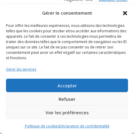
de la ville de
Gérer le consentement
Huy
Ixelles
1050
Rue Mercelis, 19
Grainothèqe
Pour offrir les meilleures expériences, nous utilisons des technologies
telles que les cookies pour stocker et/ou accéder aux informations des
mobile d'Ixelles
appareils. Le fait de consentir à ces technologies nous permettra de
traiter des données telles que le comportement de navigation ou les ID
Jalhay
4845
rue de la Fagne
Bibliothèque
uniques sur ce site. Le fait de ne pas consentir ou de retirer son
15
communale de
consentement peut avoir un effet négatif sur certaines caractéristiques
Jalhay
et fonctions.
Jemeppe-sur-
5190
Rue de la Poste,
Bibliothèque de
Gérer les services
Sambre
4
Jemeppe-sur-
Sambre
Accepter
Jette
1090
Place Cardinal
Bibliothèque de
Refuser
Mercier 6
Jette
Jodoigne
1370
Chaussée de
Grainothèque
Voir les préférences
Wavre 113a
du Potager du
Politique de cookies
Déclaration de confidentialité
Gailleroux