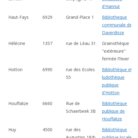
d'Hannut
Haut-Fays
6929
Grand-Place 1
Bibliotheque
communale de
Daverdisse
Hélécine
1357
rue de Léau 31
Grainothèque
"extérieure"
fermée l'hiver
Hotton
6990
rue des Ecoles
Bibliothèque et
55
ludothèque
publique
d'Hotton
Houffalize
6660
Rue de
Bibliothèque
Schaerbeek 3B
publique de
Houffalize
Huy
4500
rue des
Bibliothèque
Augustins 18/b
publique locale