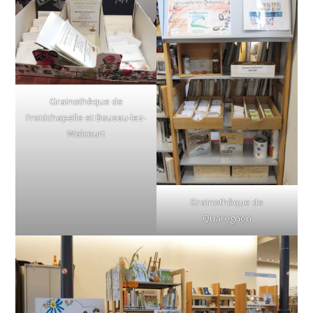
Grainothèque de
Froidchapelle et Boussu-lez-
Walcourt
Grainothèque de
Quaregnon