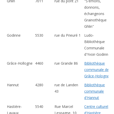
Ghlin
7011
rue du pont 21
"S'èmons,
donnons,
échangeons
Grainothèque
Ghlin"
Godinne
5530
rue du Prieuré 1
Ludo-
Bibliothèque
Communale
d'Yvoir-Godinne
Grâce-Hollogne
4460
rue Grande 86
Bibliothèque
communale de
Grâce-Hologne
Hannut
4280
rue de Landen
Bibliothèque
43
communale
d'Hannut
Hastière-
5540
Rue Marcel
Centre culturel
Lavaux
Lespagne, 10
d'Hastière