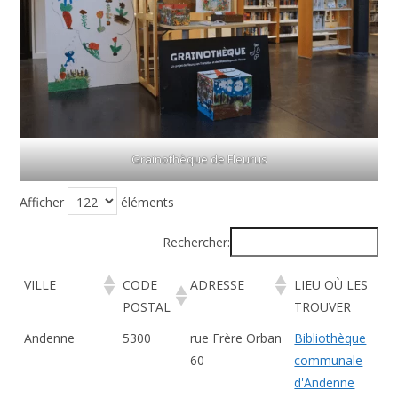
Grainothèque de Fleurus
Afficher
éléments
Rechercher:
VILLE
CODE
ADRESSE
LIEU OÙ LES
POSTAL
TROUVER
VILLE
CODE
ADRESSE
LIEU OÙ LES
Andenne
5300
rue Frère Orban
Bibliothèque
POSTAL
TROUVER
60
communale
d'Andenne