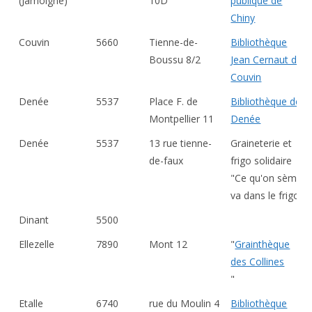
(Jamoigne)
10D
publique de
Chiny
Couvin
5660
Tienne-de-
Bibliothèque
Boussu 8/2
Jean Cernaut de
Couvin
Denée
5537
Place F. de
Bibliothèque de
Montpellier 11
Denée
Denée
5537
13 rue tienne-
Graineterie et
de-faux
frigo solidaire
"Ce qu'on sème
va dans le frigo"
Dinant
5500
Ellezelle
7890
Mont 12
"
Grainthèque
des Collines
"
Etalle
6740
rue du Moulin 4
Bibliothèque