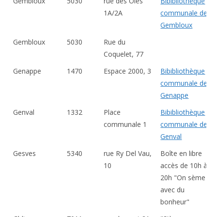
Gembloux
5030
rue des Oies
Bibibliothèque
1A/2A
communale de
Gembloux
Gembloux
5030
Rue du
Coquelet, 77
Genappe
1470
Espace 2000, 3
Bibibliothèque
communale de
Genappe
Genval
1332
Place
Bibibliothèque
communale 1
communale de
Genval
Gesves
5340
rue Ry Del Vau,
Boîte en libre
10
accès de 10h à
20h "On sème
avec du
bonheur"