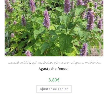
ensaché en 2026
,
graines
,
Graines plantes aromatiques et médicinales
Agastache fenouil
3,80
€
Ajouter au panier