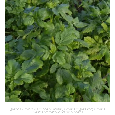
graines
,
Graines à semer à l'automne
,
Graines engrais vert
,
Graines
plantes aromatiques et médicinales