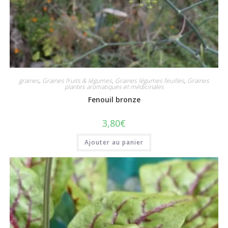
graines
,
Graines fruits & légumes
,
Graines légumes feuilles
,
Graines
plantes aromatiques et médicinales
Fenouil bronze
3,80
€
Ajouter au panier