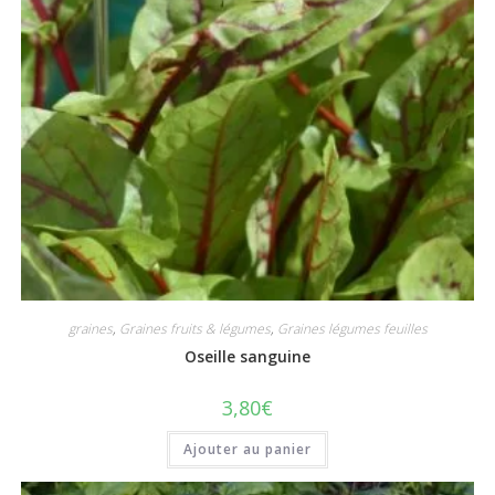
graines
,
Graines fruits & légumes
,
Graines légumes feuilles
Oseille sanguine
3,80
€
Ajouter au panier