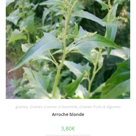
graines
,
Graines à semer à l'automne
,
Graines fruits & légumes
Arroche blonde
3,80
€