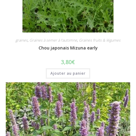
graines
,
Graines à semer à l'automne
,
Graines fruits & légumes
Chou japonais Mizuna early
3,80
€
Ajouter au panier