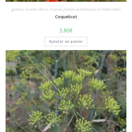
graines
,
Graines fleurs
,
Graines plantes aromatiques et médicinales
Coquelicot
3,80
€
Ajouter au panier