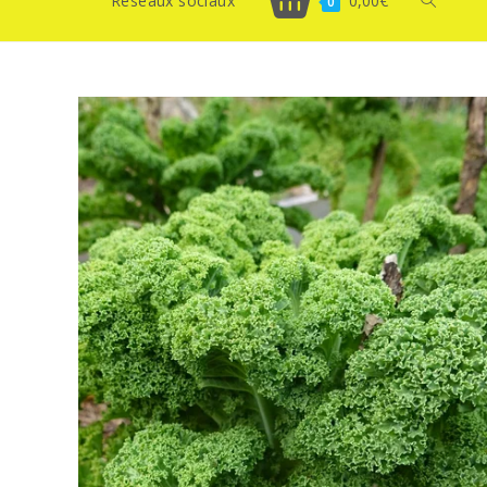
Réseaux sociaux
0,00
€
Toggle
0
website
search