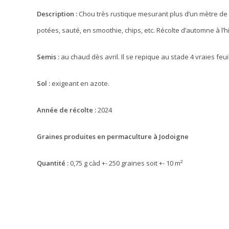
Description :
Chou très rustique mesurant plus d’un mètre de
potées, sauté, en smoothie, chips, etc. Récolte d’automne à l’h
Semis :
au chaud dès avril. Il se repique au stade 4 vraies feu
Sol :
exigeant en azote.
Année de récolte :
2024
Graines produites en permaculture à Jodoigne
Quantité :
0,75 g càd +- 250 graines soit +- 10 m²