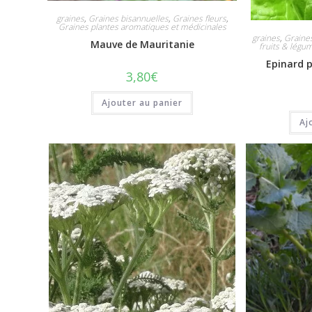
graines
,
Graines bisannuelles
,
Graines fleurs
,
Graines plantes aromatiques et médicinales
graines
,
Graine
Mauve de Mauritanie
fruits & légu
Epinard 
3,80
€
Ajouter au panier
Aj