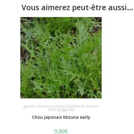
Vous aimerez peut-être aussi…
graines
,
Graines à semer à l'automne
,
Graines
fruits & légumes
Chou japonais Mizuna early
3,80
€