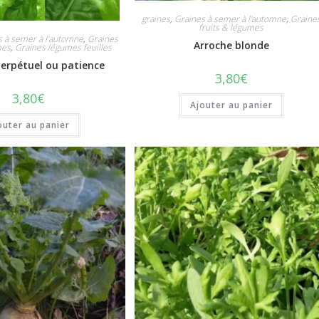
graines
,
Graines à semer à l'automne
,
Graine
fruits & légumes
s à semer à l'automne
,
Graines
Arroche blonde
mes
,
Graines légumes feuilles
perpétuel ou patience
3,80
€
3,80
€
Ajouter au panier
outer au panier