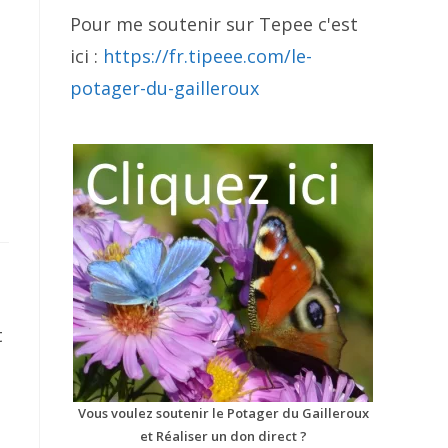
Pour me soutenir sur Tepee c'est
ici :
https://fr.tipeee.com/le-
potager-du-gailleroux
t
Vous voulez soutenir le Potager du Gailleroux
et Réaliser un don direct ?