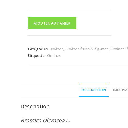
quantité
AJOUTER AU PANIER
de
Chou
Kale
grand
Catégories :
graines
,
Graines fruits & légumes
,
Graines l
Étiquette :
Graines
vert
du
Nord
DESCRIPTION
INFORM
Description
Brassica Oleracea L.