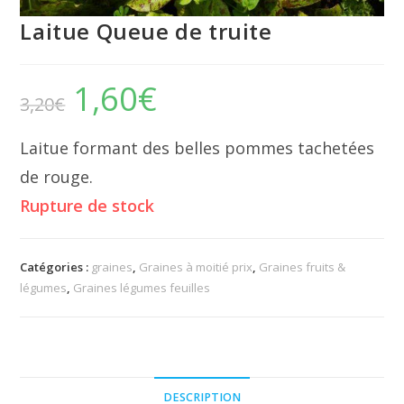
Laitue Queue de truite
1,60
€
Le
Le
3,20
€
prix
prix
initial
actuel
était :
est :
3,20€.
1,60€.
Laitue formant des belles pommes tachetées
de rouge.
Rupture de stock
Catégories :
graines
,
Graines à moitié prix
,
Graines fruits &
légumes
,
Graines légumes feuilles
DESCRIPTION