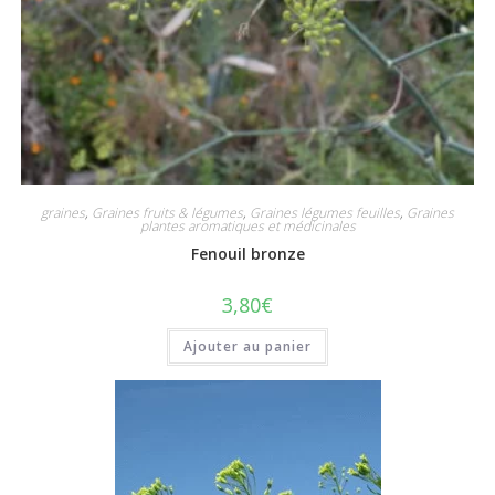
graines
,
Graines fruits & légumes
,
Graines légumes feuilles
,
Graines
plantes aromatiques et médicinales
Fenouil bronze
3,80
€
Ajouter au panier