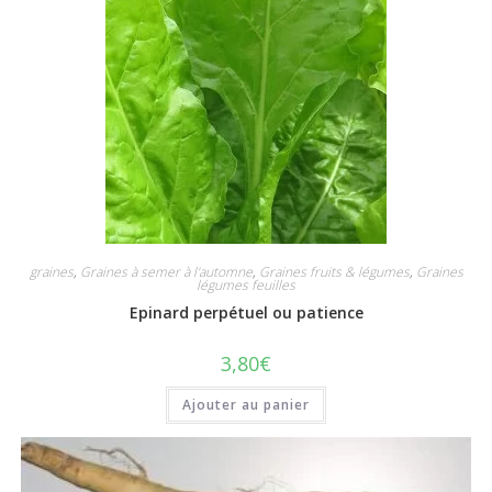
graines
,
Graines à semer à l'automne
,
Graines fruits & légumes
,
Graines
légumes feuilles
Epinard perpétuel ou patience
3,80
€
Ajouter au panier