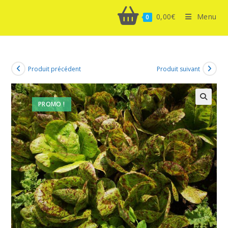
0,00
€
Menu
0
Produit précédent
Produit suivant
PROMO !