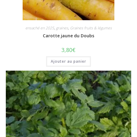
ensaché en 2025
,
graines
,
Graines fruits & légumes
Carotte jaune du Doubs
3,80
€
Ajouter au panier