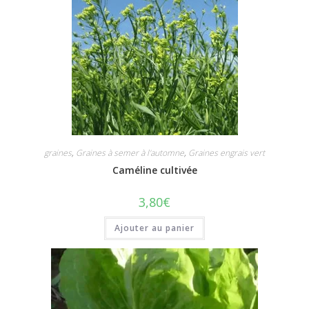
graines
,
Graines à semer à l'automne
,
Graines engrais vert
Caméline cultivée
3,80
€
Ajouter au panier