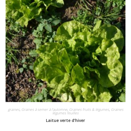
graines
,
Graines à semer à l'automne
,
Graines fruits & légumes
,
Graines
légumes feuilles
Laitue verte d’hiver