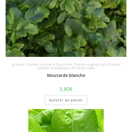
graines
,
Graines à semer à l'automne
,
Graines engrais vert
,
Graines
plantes aromatiques et médicinales
Moutarde blanche
3,80
€
Ajouter au panier