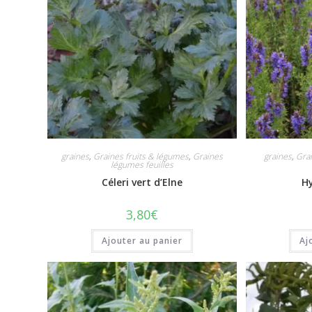
graines
,
Graines fruits & légumes
,
Graines
graines
,
Gra
légumes feuilles
Céleri vert d’Elne
Hy
3,80
€
Ajouter au panier
Aj