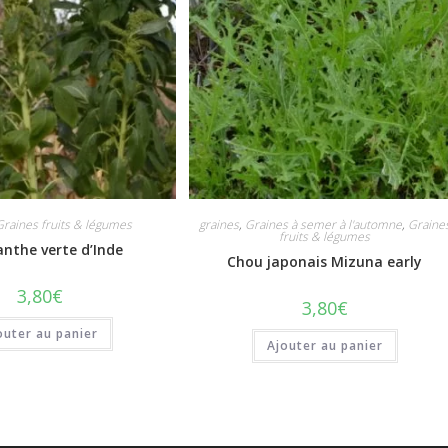
Graines fruits & légumes
graines
,
Graines à semer à l'automne
,
Graine
fruits & légumes
nthe verte d’Inde
Chou japonais Mizuna early
3,80
€
3,80
€
outer au panier
Ajouter au panier