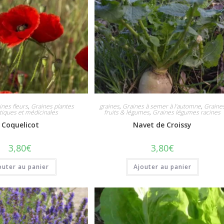
ines fleurs
,
Graines plantes
graines
,
Graines à semer à l'automne
,
Graine
iques et médicinales
fruits & légumes
,
Graines légumes racines
Coquelicot
Navet de Croissy
3,80
€
3,80
€
outer au panier
Ajouter au panier