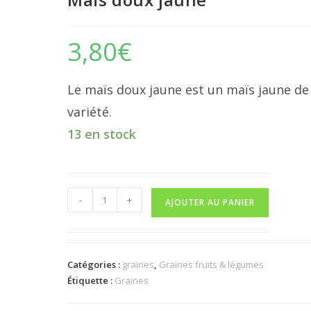
3,80
€
Le maïs doux jaune est un maïs jaune de
variété.
13 en stock
quantité
-
+
AJOUTER AU PANIER
de
Maïs
doux
jaune
Catégories :
graines
,
Graines fruits & légumes
Étiquette :
Graines