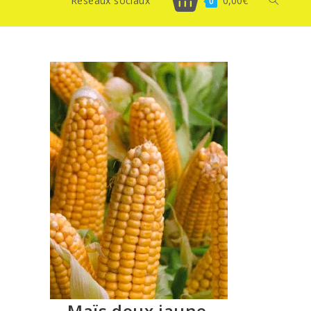
Réseaux sociaux
0,00
€
Toggle
0
website
search
Maïs doux jaune