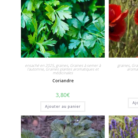
ensaché en 2025
,
graines
,
Graines à semer à
graines
,
Gra
l'automne
,
Graines plantes aromatiques et
aromat
médicinales
Coriandre
3,80
€
Aj
Ajouter au panier