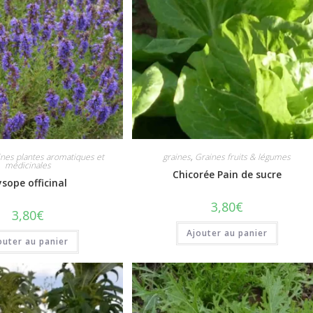
ines plantes aromatiques et
graines
,
Graines fruits & légumes
médicinales
Chicorée Pain de sucre
sope officinal
3,80
€
3,80
€
Ajouter au panier
outer au panier