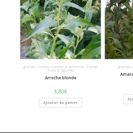
graines
,
Graines à semer à l'automne
,
Graines
graines
,
fruits & légumes
Amara
Arroche blonde
3,80
€
Aj
Ajouter au panier