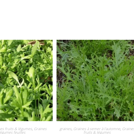
es fruits & légumes
,
Graines
graines
,
Graines à semer à l'automne
,
Graine
légumes feuilles
fruits & légumes