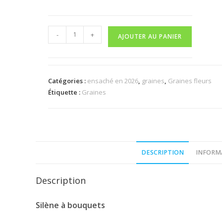
quantité
-
+
AJOUTER AU PANIER
de
Silène
à
bouquet
Catégories :
ensaché en 2026
,
graines
,
Graines fleurs
Étiquette :
Graines
DESCRIPTION
INFORM
Description
Silène à bouquets