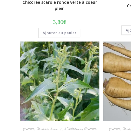
Chicorée scarole ronde verte à coeur
C
plein
3,80
€
Aj
Ajouter au panier
graines
,
Graines à semer à l'automne
,
Graines
graines
,
Grain