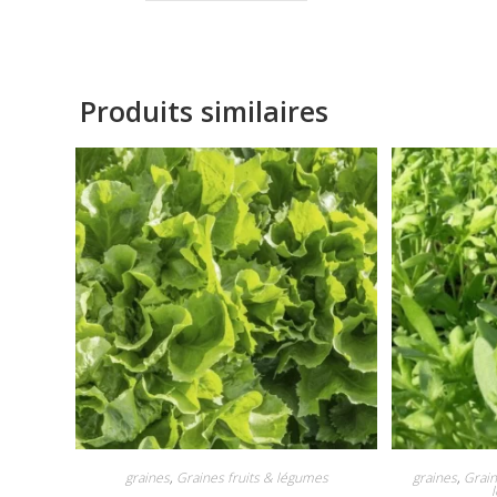
Produits similaires
graines
,
Graines fruits & légumes
graines
,
Grain