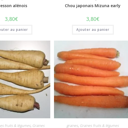
resson alénois
Chou japonais Mizuna early
3,80
€
3,80
€
outer au panier
Ajouter au panier
es fruits & légumes
,
Graines
graines
,
Graines fruits & légumes