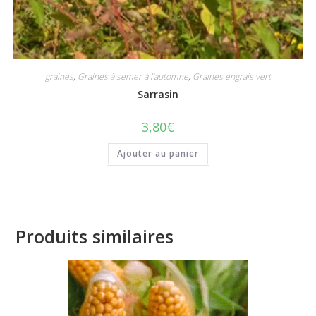
graines
,
Graines à semer à l'automne
,
Graines engrais vert
Sarrasin
3,80
€
Ajouter au panier
Produits similaires