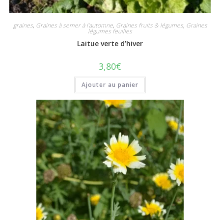
graines
,
Graines à semer à l'automne
,
Graines fruits & légumes
,
Graines
légumes feuilles
Laitue verte d’hiver
3,80
€
Ajouter au panier