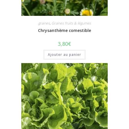
graines
,
Graines fruits & légumes
Chrysanthème comestible
3,80
€
Ajouter au panier