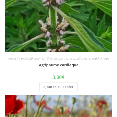
ensaché en 2026
,
graines
,
Graines plantes aromatiques et médicinales
Agripaume cardiaque
3,80
€
Ajouter au panier