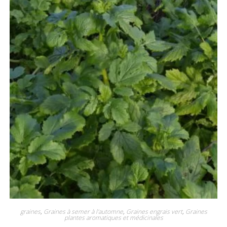
graines
,
Graines à semer à l'automne
,
Graines engrais vert
,
Graines
plantes aromatiques et médicinales