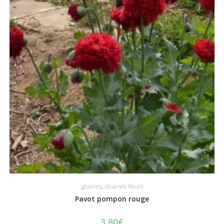
graines
,
Graines fleurs
Pavot pompon rouge
3,80
€