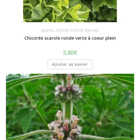
graines
,
Graines fruits & légumes
Chicorée scarole ronde verte à coeur plein
3,80
€
Ajouter au panier