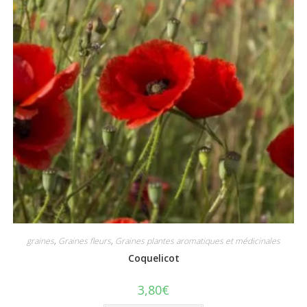
graines
,
Graines fleurs
,
Graines plantes aromatiques et médicinales
Coquelicot
3,80
€