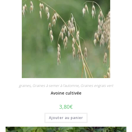
graines
,
Graines à semer à l'automne
,
Graines engrais vert
Avoine cultivée
3,80
€
Ajouter au panier