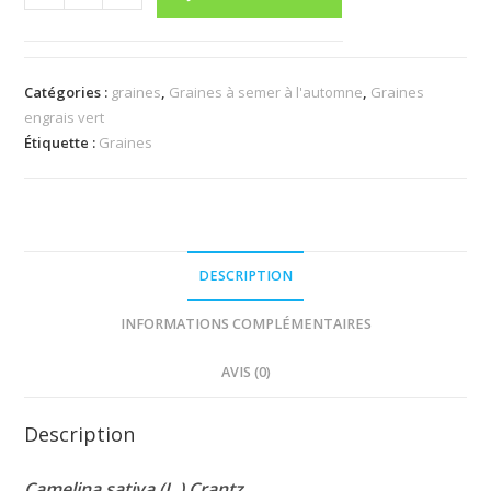
de
Caméline
cultivée
Catégories :
graines
,
Graines à semer à l'automne
,
Graines
engrais vert
Étiquette :
Graines
DESCRIPTION
INFORMATIONS COMPLÉMENTAIRES
AVIS (0)
Description
Camelina sativa (L.) Crantz