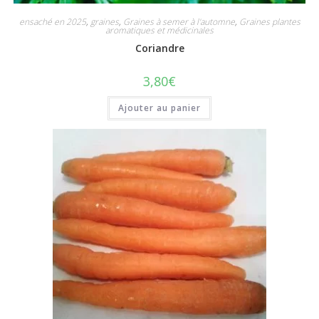
ensaché en 2025
,
graines
,
Graines à semer à l'automne
,
Graines plantes
aromatiques et médicinales
Coriandre
3,80
€
Ajouter au panier