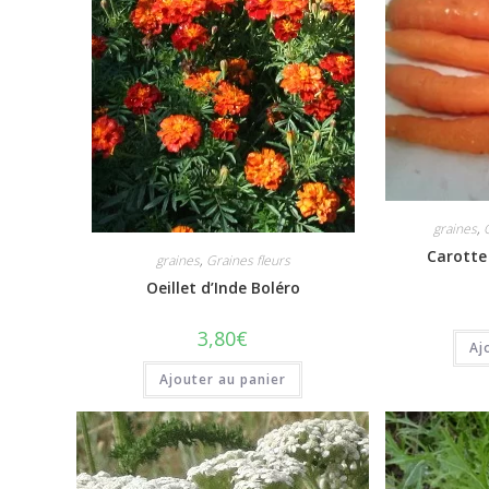
graines
,
Carotte
graines
,
Graines fleurs
Oeillet d’Inde Boléro
3,80
€
Aj
Ajouter au panier