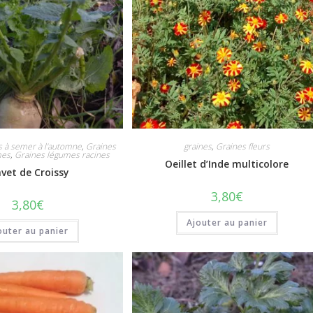
s à semer à l'automne
,
Graines
graines
,
Graines fleurs
mes
,
Graines légumes racines
Oeillet d’Inde multicolore
vet de Croissy
3,80
€
3,80
€
Ajouter au panier
outer au panier