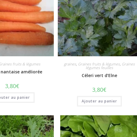
Graines fruits & légumes
graines
,
Graines fruits & légumes
,
Graines
légumes feuilles
 nantaise améliorée
Céleri vert d’Elne
3,80
€
3,80
€
outer au panier
Ajouter au panier