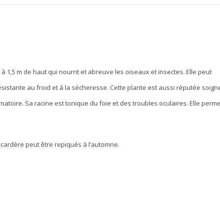
 1,5 m de haut qui nourrit et abreuve les oiseaux et insectes. Elle peut
ésistante au froid et à la sécheresse. Cette plante est aussi réputée soign
ammatoire. Sa racine est tonique du foie et des troubles oculaires. Elle perm
La cardère peut être repiqués à l’automne.