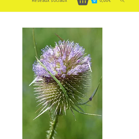
Réseaux sociaux
0,00
€
Toggle
0
website
search