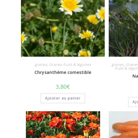
graines
,
Graines fruits & légumes
graines
,
Graine
fruits & légu
Chrysanthème comestible
Na
3,80
€
Ajouter au panier
Aj