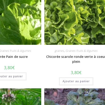
Graines fruits & légumes
graines
,
Graines fruits & légumes
rée Pain de sucre
Chicorée scarole ronde verte à coeu
plein
3,80
€
3,80
€
outer au panier
Ajouter au panier