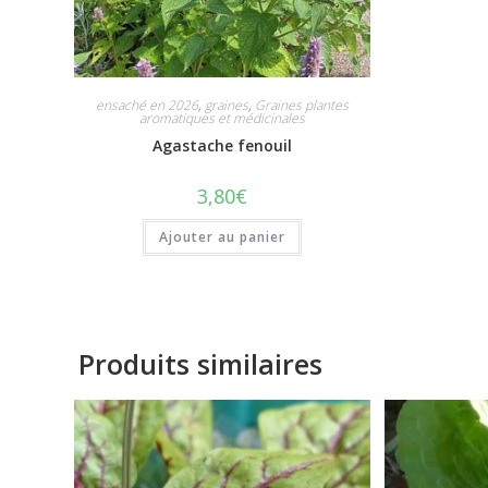
ensaché en 2026
,
graines
,
Graines plantes
aromatiques et médicinales
Agastache fenouil
3,80
€
Ajouter au panier
Produits similaires