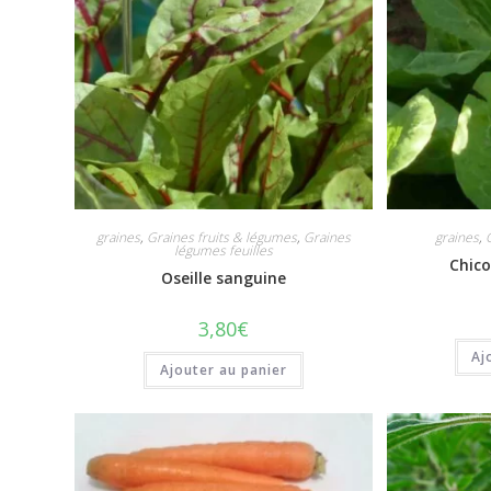
graines
,
Graines fruits & légumes
,
Graines
graines
,
légumes feuilles
Chico
Oseille sanguine
3,80
€
Aj
Ajouter au panier