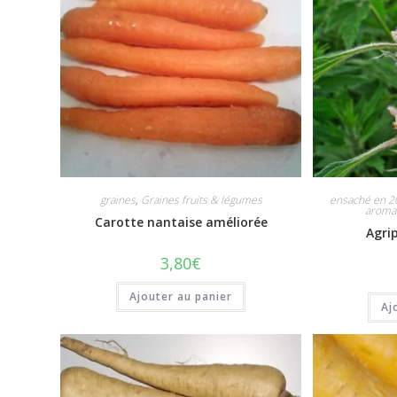
graines
,
Graines fruits & légumes
ensaché en 2
aromat
Carotte nantaise améliorée
Agri
3,80
€
Ajouter au panier
Aj