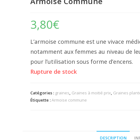
Armoise Commune
3,80
€
L’armoise commune est une vivace médici
notamment aux femmes au niveau de leur 
pour l’utilisation sous forme d’encens.
Rupture de stock
Catégories :
graines
,
Graines à moitié prix
,
Graines plant
Étiquette :
Armoise commune
DESCRIPTION
IN