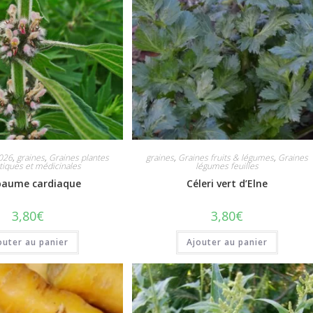
026
,
graines
,
Graines plantes
graines
,
Graines fruits & légumes
,
Graines
iques et médicinales
légumes feuilles
paume cardiaque
Céleri vert d’Elne
3,80
€
3,80
€
outer au panier
Ajouter au panier