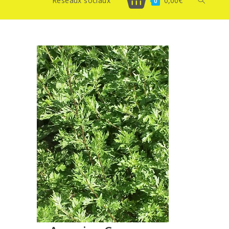
Réseaux sociaux
0,00
€
Toggle
0
website
search