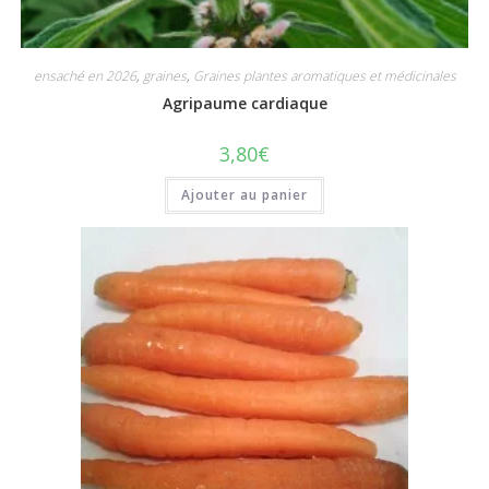
ensaché en 2026
,
graines
,
Graines plantes aromatiques et médicinales
Agripaume cardiaque
3,80
€
Ajouter au panier