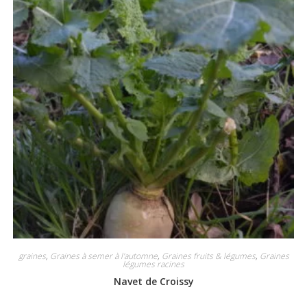
graines
,
Graines à semer à l'automne
,
Graines fruits & légumes
,
Graines
légumes racines
Navet de Croissy