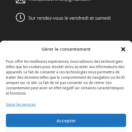
Gérer le consentement
Obligations légales
Pour offrir les meilleures expériences, nous utilisons des technologies
Conditions générales de vente
telles que les cookies pour stocker et/ou accéder aux informations des
appareils. Le fait de consentir à ces technologies nous permettra de
Mentions légales
traiter des données telles que le comportement de navigation ou les ID
uniques sur ce site. Le fait de ne pas consentir ou de retirer son
consentement peut avoir un effet négatif sur certaines caractéristiques
Le Disclaimer
et fonctions.
Le Réglement général sur la protection des données ou le
Gérer les services
RGPD
Accepter