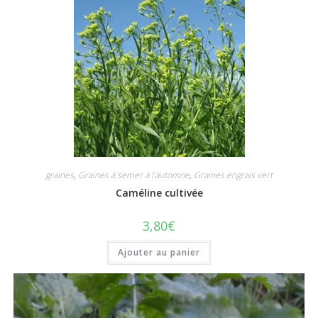
graines
,
Graines à semer à l'automne
,
Graines engrais vert
Caméline cultivée
3,80
€
Ajouter au panier