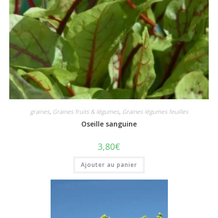
graines
,
Graines fruits & légumes
,
Graines légumes feuilles
Oseille sanguine
3,80
€
Ajouter au panier