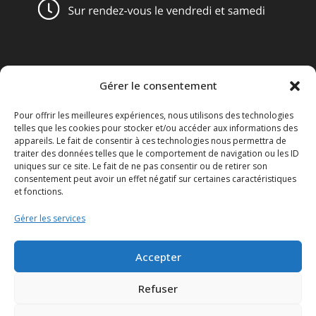
Gérer le consentement
Obligations légales
Pour offrir les meilleures expériences, nous utilisons des technologies
Conditions générales de vente
telles que les cookies pour stocker et/ou accéder aux informations des
appareils. Le fait de consentir à ces technologies nous permettra de
Mentions légales
traiter des données telles que le comportement de navigation ou les ID
uniques sur ce site. Le fait de ne pas consentir ou de retirer son
consentement peut avoir un effet négatif sur certaines caractéristiques
Le Disclaimer
et fonctions.
Le Réglement général sur la protection des données ou le
Gérer les services
RGPD
Accepter
Refuser
Politique de cookies (UE)