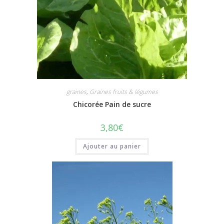
graines
,
Graines fruits & légumes
Chicorée Pain de sucre
3,80
€
Ajouter au panier