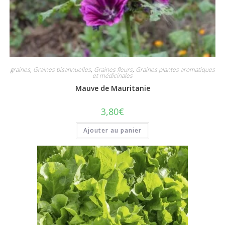
graines
,
Graines bisannuelles
,
Graines fleurs
,
Graines plantes aromatiques
et médicinales
Mauve de Mauritanie
3,80
€
Ajouter au panier