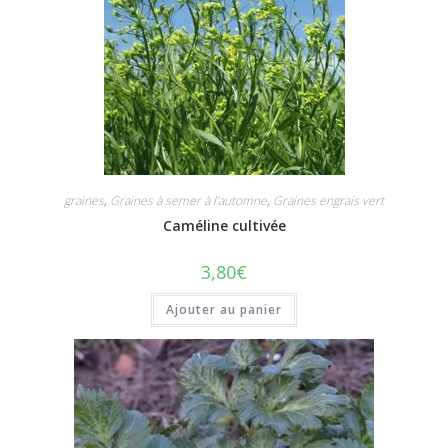
graines
,
Graines à semer à l'automne
,
Graines engrais vert
Caméline cultivée
3,80
€
Ajouter au panier