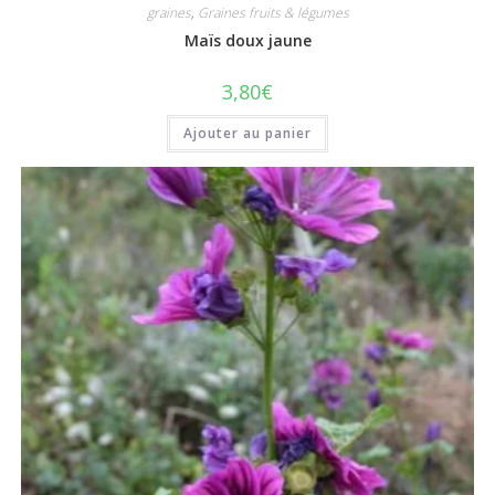
graines
,
Graines fruits & légumes
Maïs doux jaune
3,80
€
Ajouter au panier