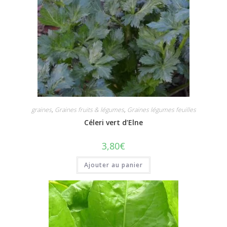
graines
,
Graines fruits & légumes
,
Graines légumes feuilles
Céleri vert d’Elne
3,80
€
Ajouter au panier