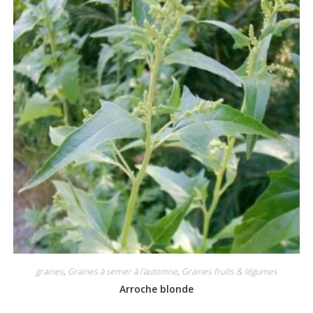
graines
,
Graines à semer à l'automne
,
Graines fruits & légumes
Arroche blonde