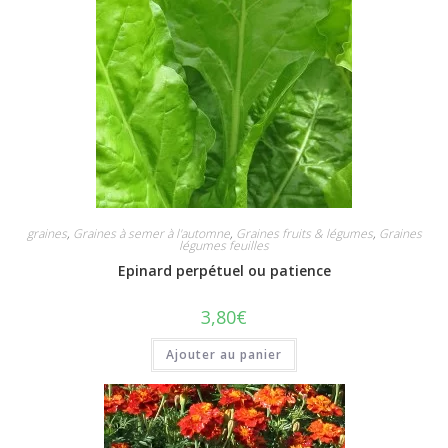
graines
,
Graines à semer à l'automne
,
Graines fruits & légumes
,
Graines
légumes feuilles
Epinard perpétuel ou patience
3,80
€
Ajouter au panier