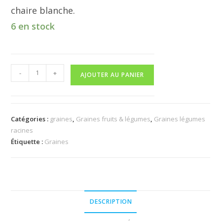
chaire blanche.
6 en stock
quantité
-
+
AJOUTER AU PANIER
de
Scorsonère
géante
noire
Catégories :
graines
,
Graines fruits & légumes
,
Graines légumes
racines
de
Étiquette :
Graines
Russie
DESCRIPTION