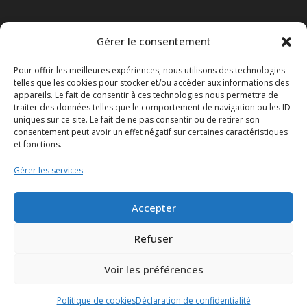
Gérer le consentement
Obligations légales
Pour offrir les meilleures expériences, nous utilisons des technologies
Conditions générales de vente
telles que les cookies pour stocker et/ou accéder aux informations des
appareils. Le fait de consentir à ces technologies nous permettra de
Mentions légales
traiter des données telles que le comportement de navigation ou les ID
uniques sur ce site. Le fait de ne pas consentir ou de retirer son
consentement peut avoir un effet négatif sur certaines caractéristiques
Le Disclaimer
et fonctions.
Le Réglement général sur la protection des données ou le
Gérer les services
RGPD
Accepter
Refuser
Politique de cookies (UE)
Voir les préférences
Politique de cookies
Déclaration de confidentialité