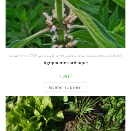
ensaché en 2026
,
graines
,
Graines plantes aromatiques et médicinales
Agripaume cardiaque
3,80
€
Ajouter au panier