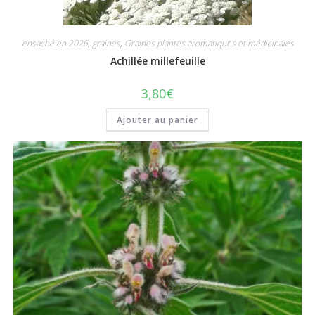
ensaché en 2026
,
graines
,
Graines plantes aromatiques et médicinales
Achillée millefeuille
3,80
€
Ajouter au panier