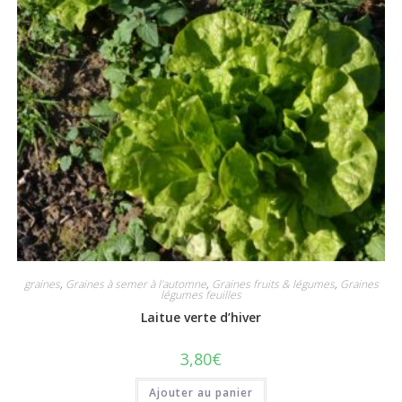
graines
,
Graines à semer à l'automne
,
Graines fruits & légumes
,
Graines
légumes feuilles
Laitue verte d’hiver
3,80
€
Ajouter au panier