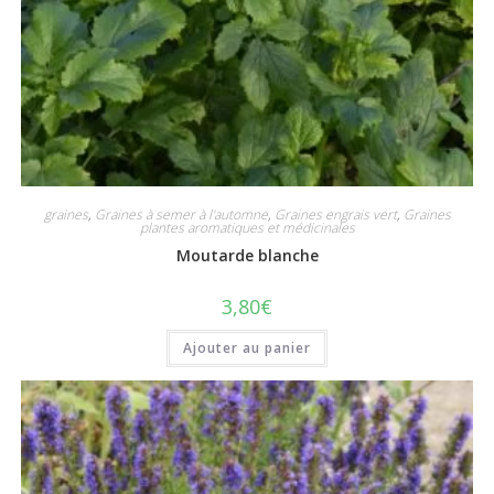
graines
,
Graines à semer à l'automne
,
Graines engrais vert
,
Graines
plantes aromatiques et médicinales
Moutarde blanche
3,80
€
Ajouter au panier