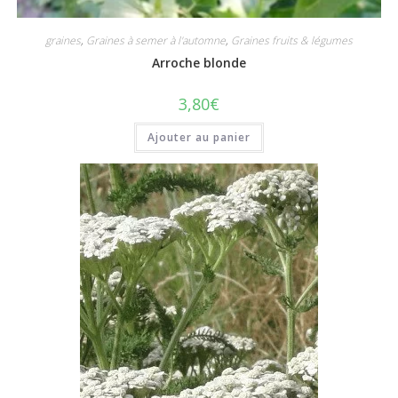
graines
,
Graines à semer à l'automne
,
Graines fruits & légumes
Arroche blonde
3,80
€
Ajouter au panier