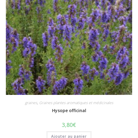
graines
,
Graines plantes aromatiques et médicinales
Hysope officinal
3,80
€
Ajouter au panier