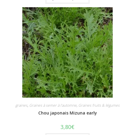
graines
,
Graines à semer à l'automne
,
Graines fruits & légumes
Chou japonais Mizuna early
3,80
€