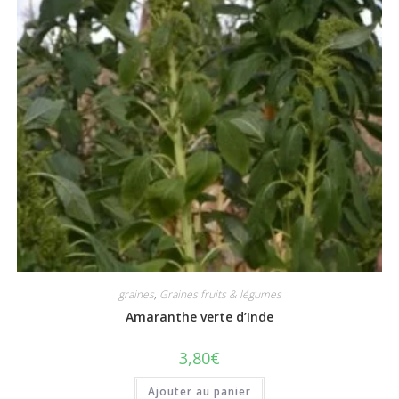
graines
,
Graines fruits & légumes
Amaranthe verte d’Inde
3,80
€
Ajouter au panier