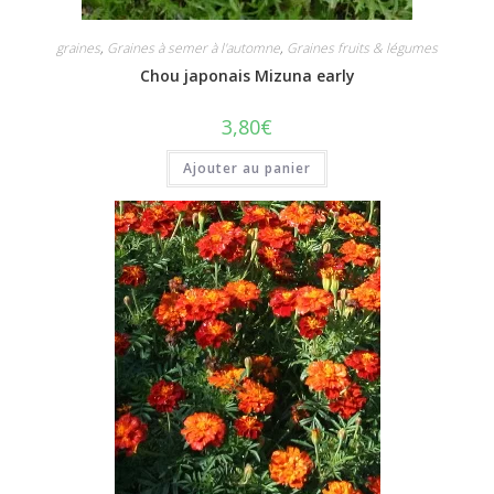
graines
,
Graines à semer à l'automne
,
Graines fruits & légumes
Chou japonais Mizuna early
3,80
€
Ajouter au panier