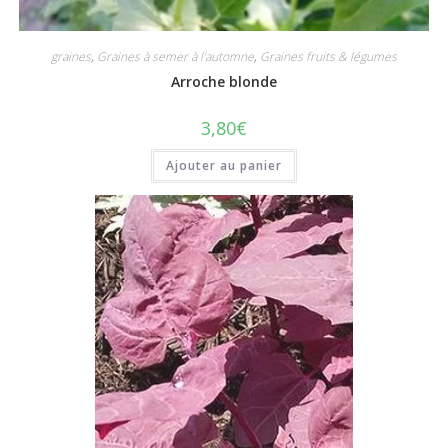
graines
,
Graines à semer à l'automne
,
Graines fruits & légumes
Arroche blonde
3,80
€
Ajouter au panier