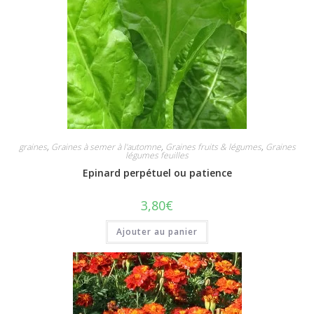
graines
,
Graines à semer à l'automne
,
Graines fruits & légumes
,
Graines
légumes feuilles
Epinard perpétuel ou patience
3,80
€
Ajouter au panier