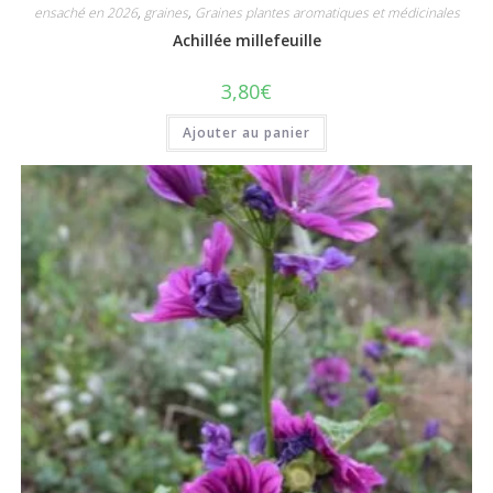
ensaché en 2026
,
graines
,
Graines plantes aromatiques et médicinales
Achillée millefeuille
3,80
€
Ajouter au panier