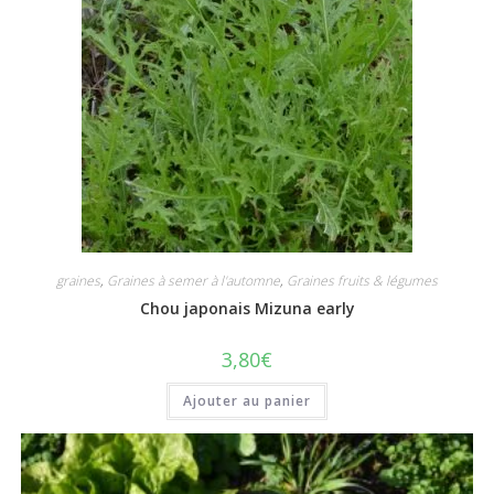
graines
,
Graines à semer à l'automne
,
Graines fruits & légumes
Chou japonais Mizuna early
3,80
€
Ajouter au panier