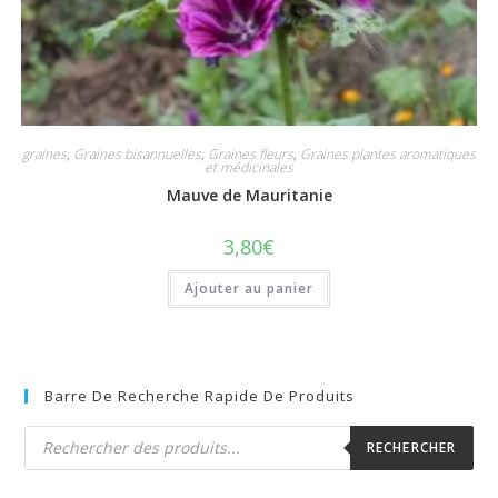
graines
,
Graines bisannuelles
,
Graines fleurs
,
Graines plantes aromatiques
et médicinales
Mauve de Mauritanie
3,80
€
Ajouter au panier
Barre De Recherche Rapide De Produits
Recherche
de
RECHERCHER
produits