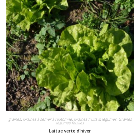
graines
,
Graines à semer à l'automne
,
Graines fruits & légumes
,
Graines
légumes feuilles
Laitue verte d’hiver