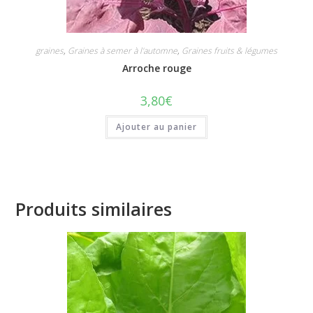
graines
,
Graines à semer à l'automne
,
Graines fruits & légumes
Arroche rouge
3,80
€
Ajouter au panier
Produits similaires