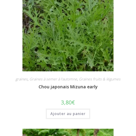
graines
,
Graines à semer à l'automne
,
Graines fruits & légumes
Chou japonais Mizuna early
3,80
€
Ajouter au panier