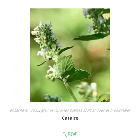
ensaché en 2025
,
graines
,
Graines plantes aromatiques et médicinales
Cataire
3,80
€