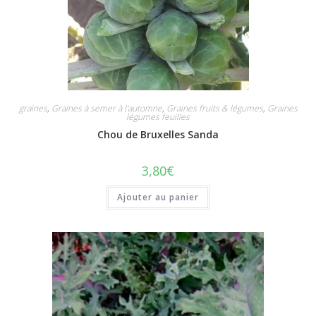
graines
,
Graines à semer à l'automne
,
Graines fruits & légumes
,
Graines
légumes feuilles
Chou de Bruxelles Sanda
3,80
€
Ajouter au panier