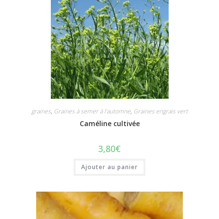
graines
,
Graines à semer à l'automne
,
Graines engrais vert
Caméline cultivée
3,80
€
Ajouter au panier