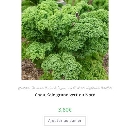
graines
,
Graines fruits & légumes
,
Graines légumes feuilles
Chou Kale grand vert du Nord
3,80
€
Ajouter au panier