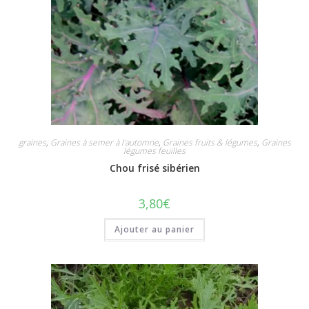
graines
,
Graines à semer à l'automne
,
Graines fruits & légumes
,
Graines
légumes feuilles
Chou frisé sibérien
3,80
€
Ajouter au panier