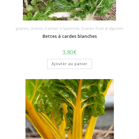
graines
,
Graines à semer à l'automne
,
Graines fruits & légumes
Bettes à cardes blanches
3,80
€
Ajouter au panier