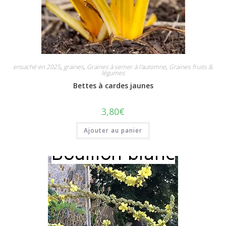
ensaché en 2025
,
graines
,
Graines à semer à l'automne
,
Graines fruits &
légumes
Bettes à cardes jaunes
3,80
€
Ajouter au panier