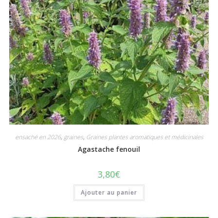
ensaché en 2026
,
graines
,
Graines plantes aromatiques et médicinales
Agastache fenouil
3,80
€
Ajouter au panier