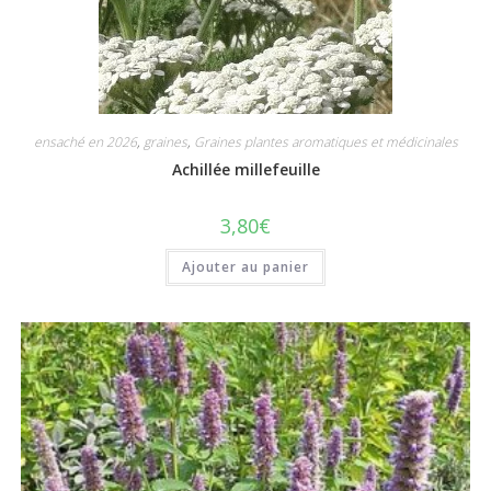
ensaché en 2026
,
graines
,
Graines plantes aromatiques et médicinales
Achillée millefeuille
3,80
€
Ajouter au panier