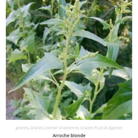
graines
,
Graines à semer à l'automne
,
Graines fruits & légumes
Arroche blonde