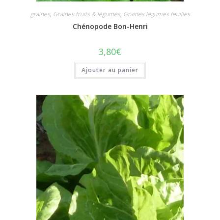
graines
,
Graines fruits & légumes
,
Graines légumes feuilles
Chénopode Bon-Henri
3,80
€
Ajouter au panier