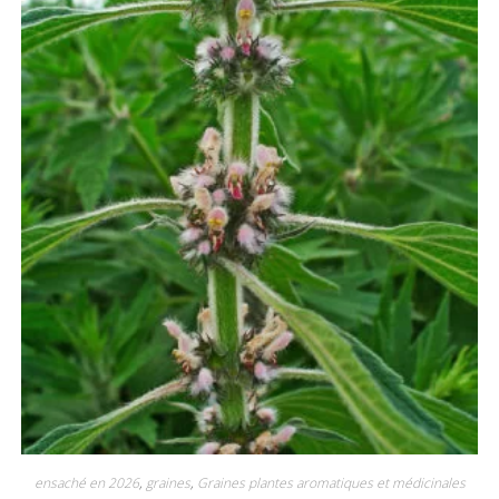
ensaché en 2026
,
graines
,
Graines plantes aromatiques et médicinales